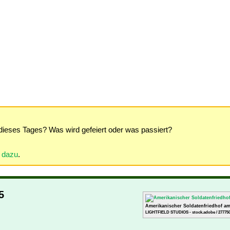
dieses Tages? Was wird gefeiert oder was passiert?
r dazu
.
5
Amerikanischer Soldatenfriedhof a
LIGHTFIELD STUDIOS - stock.adobe / 27775