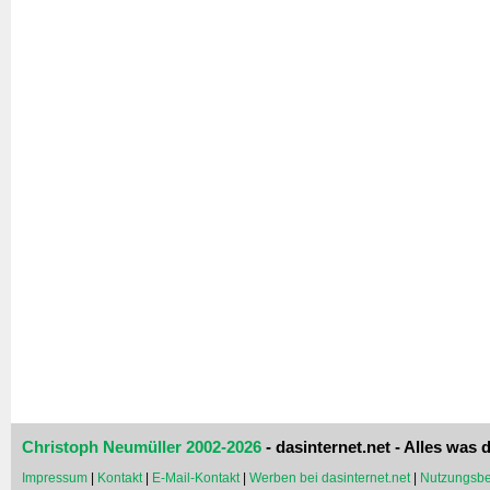
Christoph Neumüller 2002-2026
- dasinternet.net - Alles was d
Impressum
|
Kontakt
|
E-Mail-Kontakt
|
Werben bei dasinternet.net
|
Nutzungsbe