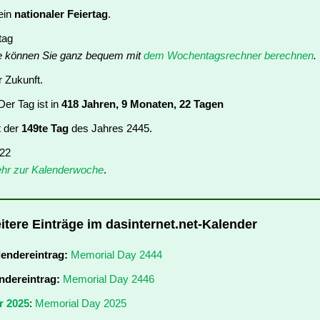
ein
nationaler Feiertag
.
tag
e können Sie ganz bequem mit
dem Wochentagsrechner berechnen
.
r Zukunft.
er Tag ist in
418 Jahren, 9 Monaten, 22 Tagen
t der
149te Tag
des Jahres 2445.
 22
hr zur Kalenderwoche
.
itere Einträge im dasinternet.net-Kalender
lendereintrag:
Memorial Day 2444
ndereintrag:
Memorial Day 2446
r 2025
:
Memorial Day 2025