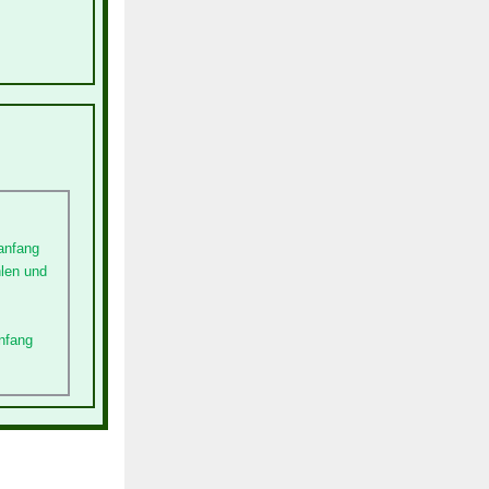
anfang
hlen und
nfang