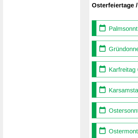
Osterfeiertage 
Palmsonnt
Gründonne
Karfreitag
Karsamsta
Ostersonnt
Ostermont