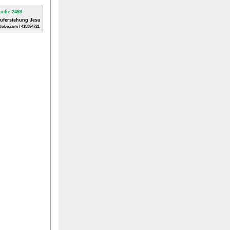
Auferstehung Jesu
dobe.com / 415394721