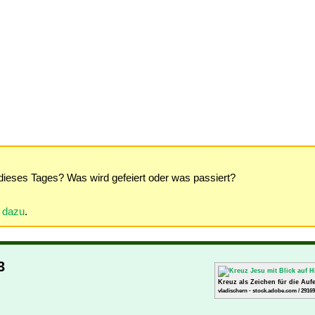
dieses Tages? Was wird gefeiert oder was passiert?
r dazu
.
3
Kreuz als Zeichen für die Auf
vladischern - stock.adobe.com / 2916