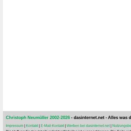
Christoph Neumüller 2002-2026
- dasinternet.net - Alles was d
Impressum
|
Kontakt
|
E-Mail-Kontakt
|
Werben bei dasinternet.net
|
Nutzungsbe