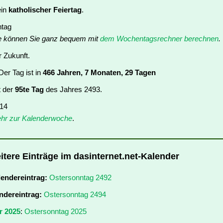
ein
katholischer Feiertag
.
ntag
e können Sie ganz bequem mit
dem Wochentagsrechner berechnen
.
r Zukunft.
er Tag ist in
466 Jahren, 7 Monaten, 29 Tagen
t der
95te Tag
des Jahres 2493.
 14
hr zur Kalenderwoche
.
itere Einträge im dasinternet.net-Kalender
lendereintrag:
Ostersonntag 2492
ndereintrag:
Ostersonntag 2494
r 2025
:
Ostersonntag 2025