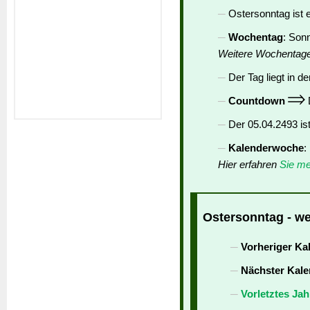
Ostersonntag ist 
Wochentag
: Son
Weitere Wochentag
Der Tag liegt in de
Countdown
D
Der 05.04.2493 is
Kalenderwoche
:
Hier erfahren
Sie me
Ostersonntag - we
Vorheriger Ka
Nächster Kale
Vorletztes Jah