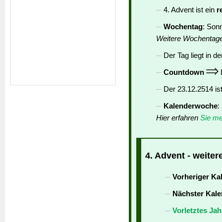
4. Advent ist ein
r
Wochentag
: Son
Weitere Wochentag
Der Tag liegt in de
Countdown
D
Der 23.12.2514 is
Kalenderwoche
:
Hier erfahren
Sie me
4. Advent - weiter
Vorheriger Ka
Nächster Kale
Vorletztes Jah