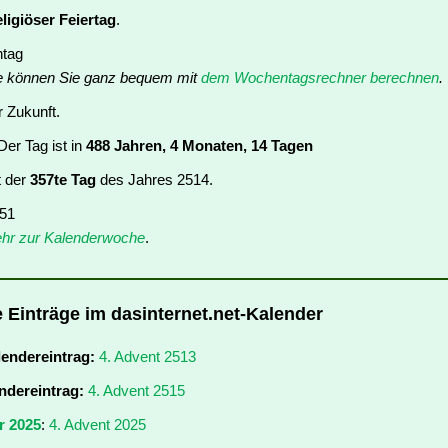
eligiöser Feiertag
.
ntag
e können Sie ganz bequem mit
dem Wochentagsrechner berechnen
.
r Zukunft.
er Tag ist in
488 Jahren, 4 Monaten, 14 Tagen
t der
357te Tag
des Jahres 2514.
 51
hr zur Kalenderwoche
.
e Einträge im dasinternet.net-Kalender
lendereintrag:
4. Advent 2513
ndereintrag:
4. Advent 2515
r 2025
:
4. Advent 2025