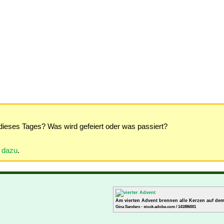
dieses Tages? Was wird gefeiert oder was passiert?
r dazu
.
Am vierten Advent brennen alle Kerzen auf de
Gina Sanders - stock.adobe.com / 141886001