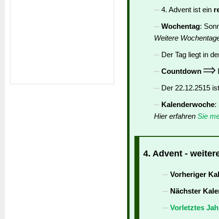
4. Advent ist ein
r
Wochentag
: Son
Weitere Wochentag
Der Tag liegt in de
Countdown
D
Der 22.12.2515 is
Kalenderwoche
:
Hier erfahren
Sie me
4. Advent - weiter
Vorheriger Ka
Nächster Kale
Vorletztes Jah