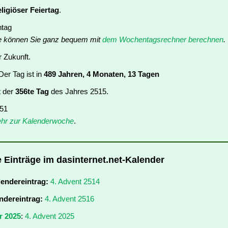
eligiöser Feiertag
.
ntag
e können Sie ganz bequem mit
dem Wochentagsrechner berechnen
.
r Zukunft.
er Tag ist in
489 Jahren, 4 Monaten, 13 Tagen
t der
356te Tag
des Jahres 2515.
 51
hr zur Kalenderwoche
.
e Einträge im dasinternet.net-Kalender
lendereintrag:
4. Advent 2514
ndereintrag:
4. Advent 2516
r 2025
:
4. Advent 2025