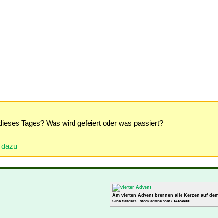
dieses Tages? Was wird gefeiert oder was passiert?
r dazu
.
Am vierten Advent brennen alle Kerzen auf de
Gina Sanders - stock.adobe.com / 141886001