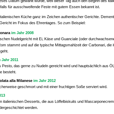
dieses Datum gewählt wurde, weil dieser Tag auch den Beginn des ital
falls für ausschweifende Feste mit gutem Essen bekannt ist.
er italienischen Küche ganz im Zeichen authentischer Gerichte. Deme
Gericht im Fokus des Ehrentages. So zum Beispiel:
bonara
im Jahr 2008
enischen Nudelgericht mit Ei, Käse und Guanciale (oder durchwachse
om stammt und auf die typische Mittagsmahlzeit der Carbonari, die i
geht.
 Jahr 2011
s Pesto, das gerne zu Nudeln gereicht wird und hauptsächlich aus Öl
e besteht.
lata alla Milanese
im Jahr 2012
cherweise geschmort und mit einer fruchtigen Soße serviert wird.
013
n italienischen Desserts, die aus Löffelbiskuits und Mascarponecrem
dergeschichtet werden.