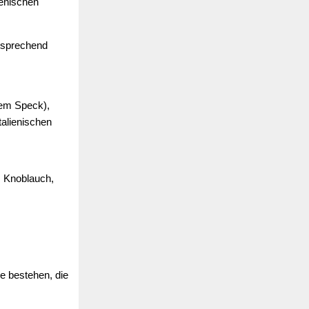
ienischen
ntsprechend
nem Speck),
talienischen
, Knoblauch,
e bestehen, die