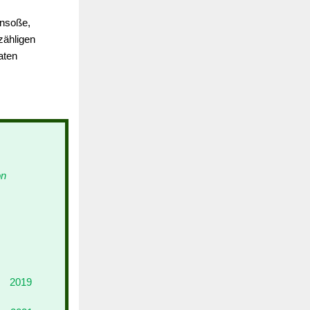
ensoße,
zähligen
aten
on
2019