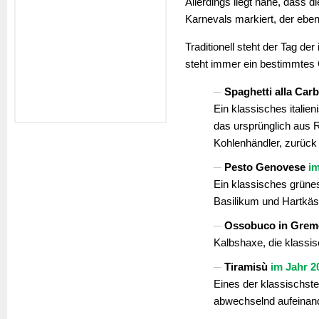
Allerdings liegt nahe, dass 
Karnevals markiert, der eben
Traditionell steht der Tag d
steht immer ein bestimmtes 
Spaghetti alla Car
Ein klassisches itali
das ursprünglich aus R
Kohlenhändler, zurück 
Pesto Genovese
im
Ein klassisches grüne
Basilikum und Hartkäs
Ossobuco in Gremo
Kalbshaxe, die klassis
Tiramisù
im Jahr 2
Eines der klassischste
abwechselnd aufeinan