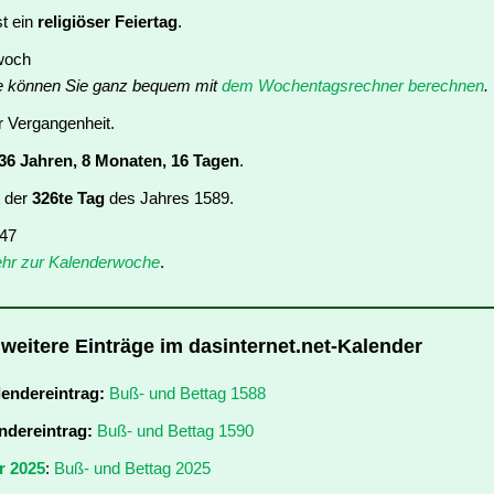
st ein
religiöser Feiertag
.
twoch
e können Sie ganz bequem mit
dem Wochentagsrechner berechnen
.
er Vergangenheit.
36 Jahren, 8 Monaten, 16 Tagen
.
t der
326te Tag
des Jahres 1589.
 47
hr zur Kalenderwoche
.
 weitere Einträge im dasinternet.net-Kalender
lendereintrag:
Buß- und Bettag 1588
ndereintrag:
Buß- und Bettag 1590
r 2025
:
Buß- und Bettag 2025