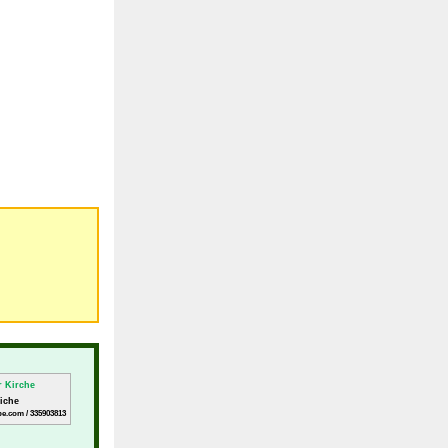
riche
be.com / 335903813