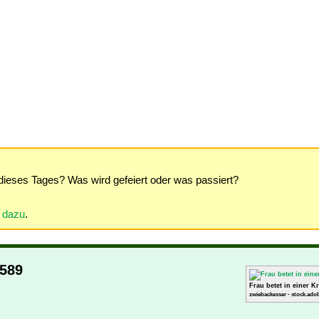
dieses Tages? Was wird gefeiert oder was passiert?
r dazu
.
1589
Frau betet in einer K
zwiebackesser - stock.ado