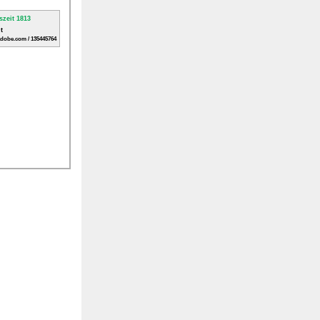
t
adobe.com / 135445764