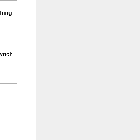
ching
twoch