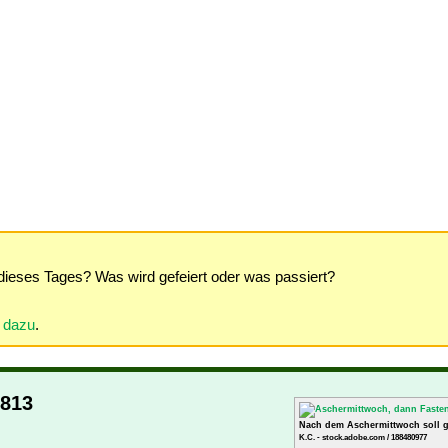
dieses Tages? Was wird gefeiert oder was passiert?
r dazu
.
1813
Nach dem Aschermittwoch soll g
K.C. - stock.adobe.com / 188480977