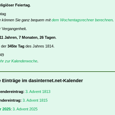
eligiöser Feiertag
.
ntag
e können Sie ganz bequem mit
dem Wochentagsrechner berechnen
.
er Vergangenheit.
11 Jahren, 7 Monaten, 26 Tagen
.
t der
345te Tag
des Jahres 1814.
 49
hr zur Kalenderwoche
.
e Einträge im dasinternet.net-Kalender
lendereintrag:
3. Advent 1813
ndereintrag:
3. Advent 1815
r 2025
:
3. Advent 2025