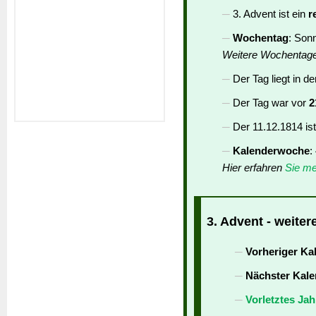
3. Advent ist ein
r
Wochentag
: Son
Weitere Wochentag
Der Tag liegt in d
Der Tag war vor
2
Der 11.12.1814 is
Kalenderwoche
:
Hier erfahren
Sie me
3. Advent - weiter
Vorheriger Ka
Nächster Kale
Vorletztes Jah