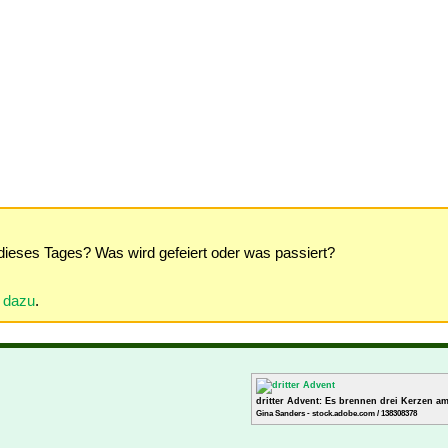
dieses Tages? Was wird gefeiert oder was passiert?
r dazu
.
dritter Advent: Es brennen drei Kerzen a
Gina Sanders - stock.adobe.com / 138308378