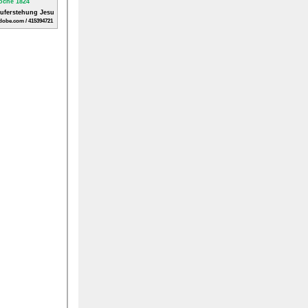
Auferstehung Jesu
dobe.com / 415394721