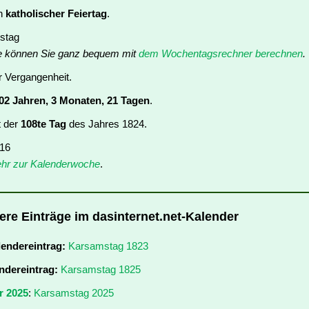
in
katholischer Feiertag
.
stag
e können Sie ganz bequem mit
dem Wochentagsrechner berechnen
.
er Vergangenheit.
02 Jahren, 3 Monaten, 21 Tagen
.
t der
108te Tag
des Jahres 1824.
 16
hr zur Kalenderwoche
.
ere Einträge im dasinternet.net-Kalender
lendereintrag:
Karsamstag 1823
ndereintrag:
Karsamstag 1825
r 2025
:
Karsamstag 2025