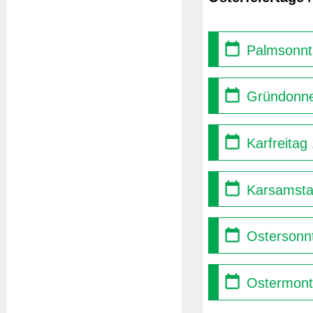
Palmsonnt
Gründonne
Karfreitag
Karsamsta
Ostersonnt
Ostermont