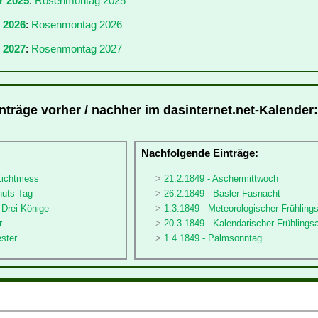
r 2025
:
Rosenmontag 2025
r 2026
:
Rosenmontag 2026
 2027
:
Rosenmontag 2027
träge vorher / nachher im dasinternet.net-Kalender:
:
Nachfolgende Einträge:
 Lichtmess
21.2.1849 - Aschermittwoch
nuts Tag
26.2.1849 - Basler Fasnacht
e Drei Könige
1.3.1849 - Meteorologischer Frühling
r
20.3.1849 - Kalendarischer Frühlings
ester
1.4.1849 - Palmsonntag