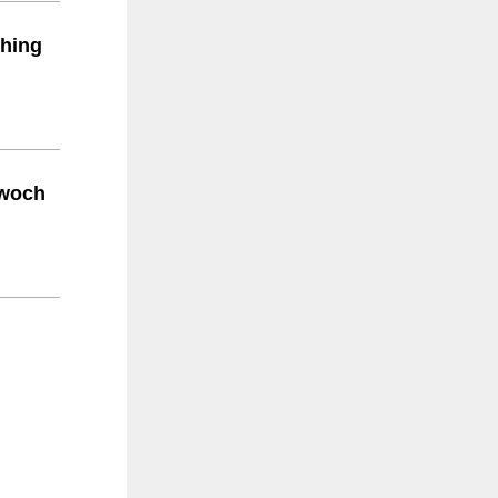
ching
twoch