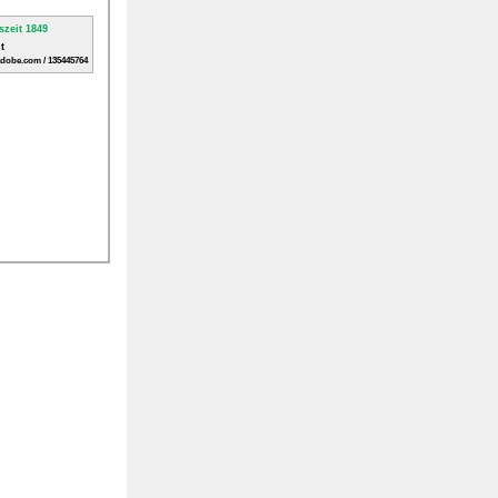
t
adobe.com / 135445764