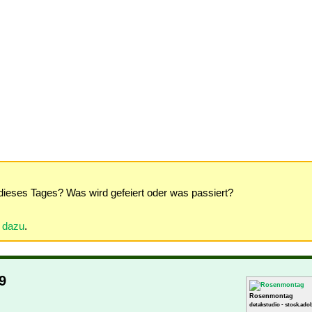
dieses Tages? Was wird gefeiert oder was passiert?
r dazu
.
9
Rosenmontag
detakstudio - stock.ado