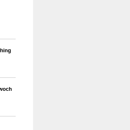
ching
twoch