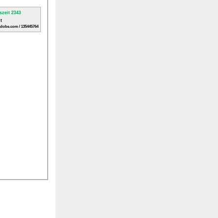
t
adobe.com / 135445764