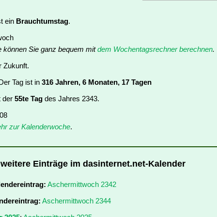
t ein
Brauchtumstag
.
twoch
e können Sie ganz bequem mit
dem Wochentagsrechner berechnen
.
r Zukunft.
er Tag ist in
316 Jahren, 6 Monaten, 17 Tagen
t der
55te Tag
des Jahres 2343.
 08
hr zur Kalenderwoche
.
weitere Einträge im dasinternet.net-Kalender
lendereintrag:
Aschermittwoch 2342
ndereintrag:
Aschermittwoch 2344