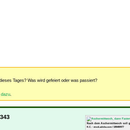
dieses Tages? Was wird gefeiert oder was passiert?
r dazu
.
2343
Nach dem Aschermittwoch soll g
K.C. - stock.adobe.com / 188480977