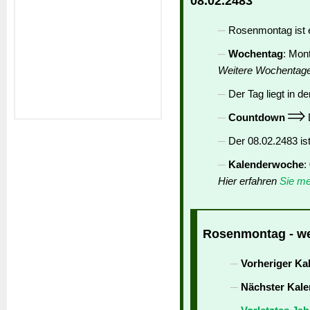
08.02.2483
Rosenmontag ist 
Wochentag
: Mon
Weitere Wochentag
Der Tag liegt in de
Countdown
D
Der 08.02.2483 is
Kalenderwoche
:
Hier erfahren
Sie me
Rosenmontag - wei
Vorheriger Ka
Nächster Kale