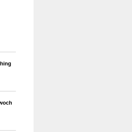
ching
twoch