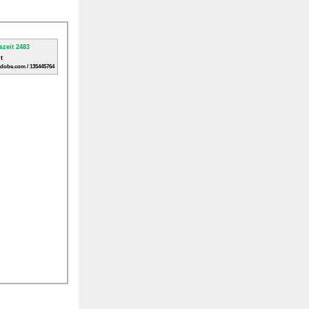
t
adobe.com / 135445764