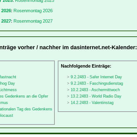
r 2025
:
Rosenmontag 2025
r 2026
:
Rosenmontag 2026
 2027
:
Rosenmontag 2027
träge vorher / nachher im dasinternet.net-Kalender:
:
Nachfolgende Einträge:
fastnacht
9.2.2483 - Safer Internet Day
dhog Day
9.2.2483 - Faschingsdienstag
 Lichtmess
10.2.2483 - Aschermittwoch
des Gedenkens an die Opfer
13.2.2483 - World Radio Day
ismus
14.2.2483 - Valentinstag
rnationalen Tag des Gedenkens
olocaust