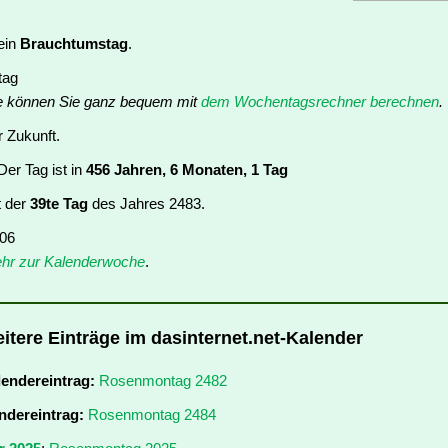
ein
Brauchtumstag
.
tag
e können Sie ganz bequem mit
dem Wochentagsrechner berechnen
.
r Zukunft.
er Tag ist in
456 Jahren, 6 Monaten, 1 Tag
t der
39te Tag
des Jahres 2483.
 06
hr zur Kalenderwoche
.
tere Einträge im dasinternet.net-Kalender
lendereintrag:
Rosenmontag 2482
ndereintrag:
Rosenmontag 2484