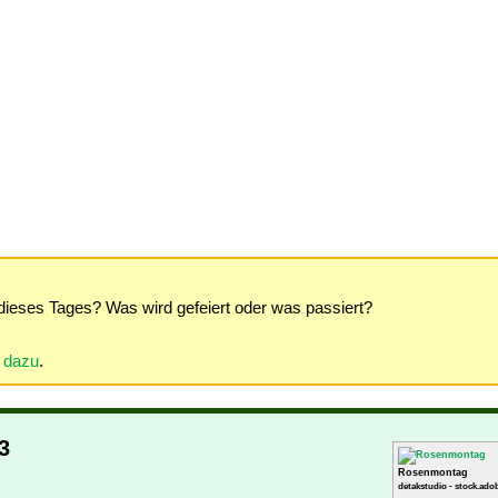
dieses Tages? Was wird gefeiert oder was passiert?
r dazu
.
3
Rosenmontag
detakstudio - stock.ado