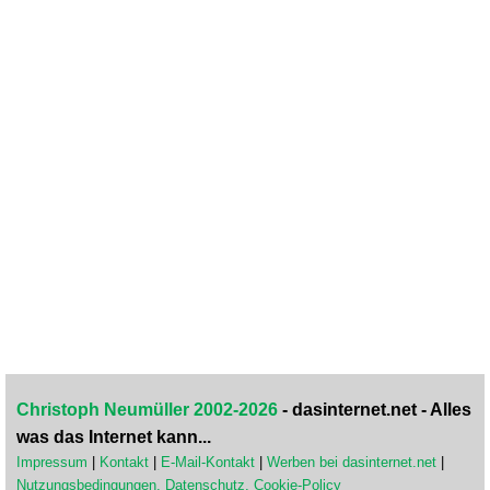
Christoph Neumüller 2002-2026
- dasinternet.net - Alles
was das Internet kann...
Impressum
|
Kontakt
|
E-Mail-Kontakt
|
Werben bei dasinternet.net
|
Nutzungsbedingungen, Datenschutz, Cookie-Policy