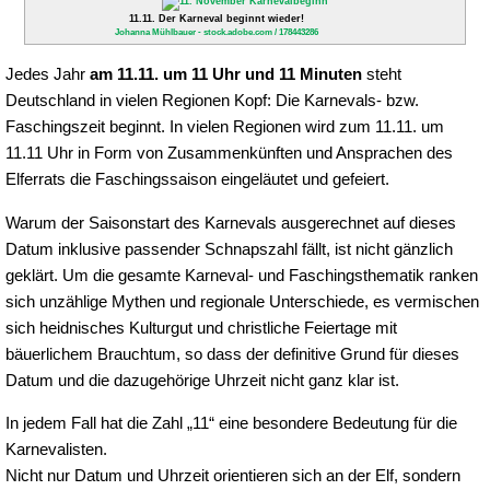
11.11. Der Karneval beginnt wieder!
Johanna Mühlbauer - stock.adobe.com / 178443286
Jedes Jahr
am 11.11. um 11 Uhr und 11 Minuten
steht
Deutschland in vielen Regionen Kopf: Die Karnevals- bzw.
Faschingszeit beginnt. In vielen Regionen wird zum 11.11. um
11.11 Uhr in Form von Zusammenkünften und Ansprachen des
Elferrats die Faschingssaison eingeläutet und gefeiert.
Warum der Saisonstart des Karnevals ausgerechnet auf dieses
Datum inklusive passender Schnapszahl fällt, ist nicht gänzlich
geklärt. Um die gesamte Karneval- und Faschingsthematik ranken
sich unzählige Mythen und regionale Unterschiede, es vermischen
sich heidnisches Kulturgut und christliche Feiertage mit
bäuerlichem Brauchtum, so dass der definitive Grund für dieses
Datum und die dazugehörige Uhrzeit nicht ganz klar ist.
In jedem Fall hat die Zahl „11“ eine besondere Bedeutung für die
Karnevalisten.
Nicht nur Datum und Uhrzeit orientieren sich an der Elf, sondern