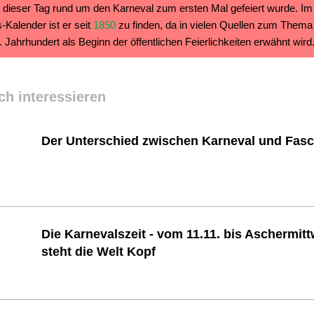
nn dieser Tag rund um den Karneval zum ersten Mal gefeiert wurde. Im
-Kalender ist er seit
1850
zu finden, da in vielen Quellen zum Thema
 Jahrhundert als Beginn der öffentlichen Feierlichkeiten erwähnt wird
ch interessieren
Der Unterschied zwischen Karneval und Fas
Die Karnevalszeit - vom 11.11. bis Aschermit
steht die Welt Kopf