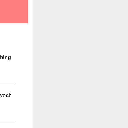
.
ching
twoch