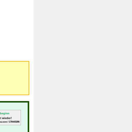
t wieder!
e.com / 178443286