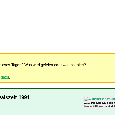
dieses Tages? Was wird gefeiert oder was passiert?
r dazu
.
alszeit 1991
11.11. Der Karneval beginn
Johanna Mühlbauer - stock.adob