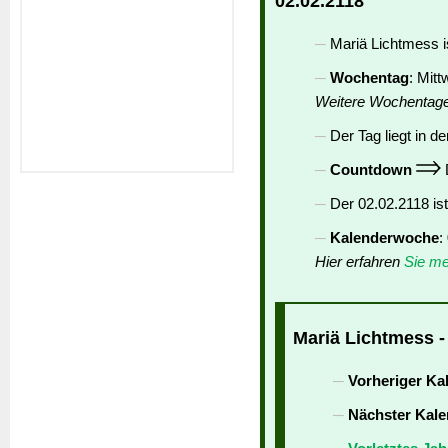
02.02.2118
Mariä Lichtmess i
Wochentag
: Mit
Weitere Wochentag
Der Tag liegt in de
Countdown
D
Der 02.02.2118 is
Kalenderwoche
:
Hier erfahren
Sie me
Mariä Lichtmess -
Vorheriger Ka
Nächster Kale