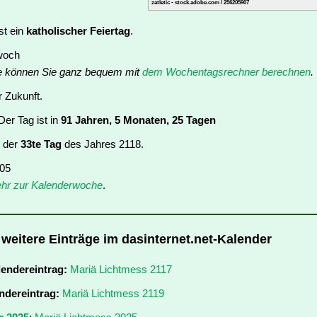
zatletic - stock.adobe.com / 256205907
st ein
katholischer Feiertag
.
twoch
e können Sie ganz bequem mit
dem Wochentagsrechner berechnen
.
r Zukunft.
er Tag ist in
91 Jahren, 5 Monaten, 25 Tagen
t der
33te Tag
des Jahres 2118.
 05
hr zur Kalenderwoche
.
 weitere Einträge im dasinternet.net-Kalender
lendereintrag:
Mariä Lichtmess 2117
ndereintrag:
Mariä Lichtmess 2119