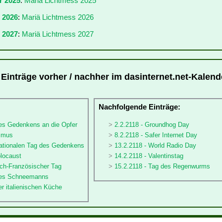
r 2025
:
Mariä Lichtmess 2025
r 2026
:
Mariä Lichtmess 2026
 2027
:
Mariä Lichtmess 2027
 Einträge vorher / nachher im dasinternet.net-Kalend
:
Nachfolgende Einträge:
des Gedenkens an die Opfer
2.2.2118 - Groundhog Day
ismus
8.2.2118 - Safer Internet Day
rnationalen Tag des Gedenkens
13.2.2118 - World Radio Day
olocaust
14.2.2118 - Valentinstag
sch-Französischer Tag
15.2.2118 - Tag des Regenwurms
 des Schneemanns
er italienischen Küche