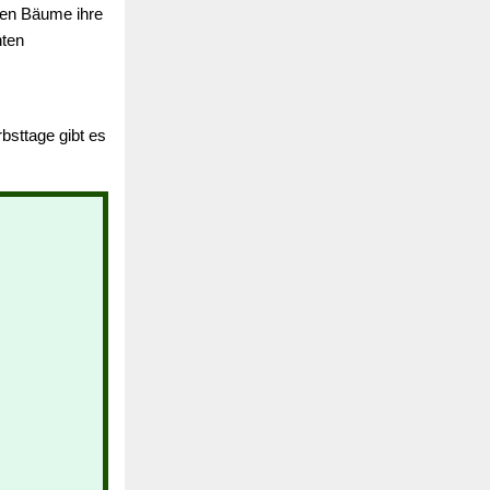
sten Bäume ihre
nten
sttage gibt es