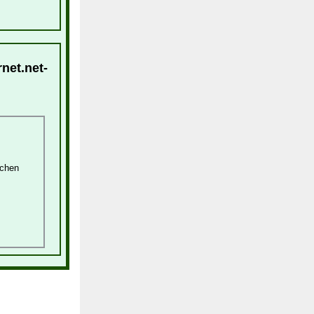
net.net-
schen