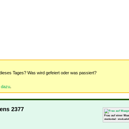
dieses Tages? Was wird gefeiert oder was passiert?
r dazu
.
gens 2377
Frau auf einer Wa
stenkovlad - stock.ado