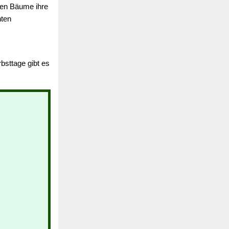
sten Bäume ihre
nten
sttage gibt es