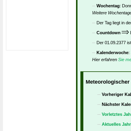
Wochentag
: Don
Weitere Wochentag
Der Tag liegt in de
Countdown
D
Der 01.09.2377 is
Kalenderwoche
:
Hier erfahren
Sie me
Meteorologischer 
Vorheriger Ka
Nächster Kale
Vorletztes Jah
Aktuelles Jah