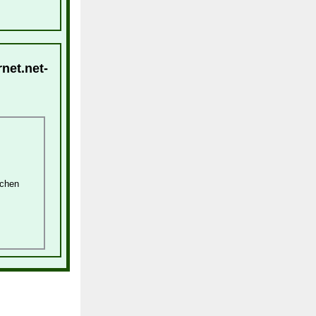
net.net-
schen