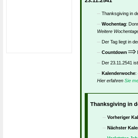
23.11.2541
Thanksgiving in d
Wochentag
: Don
Weitere Wochentag
Der Tag liegt in de
Countdown
D
Der 23.11.2541 is
Kalenderwoche
:
Hier erfahren
Sie me
Thanksgiving in d
Vorheriger Ka
Nächster Kale