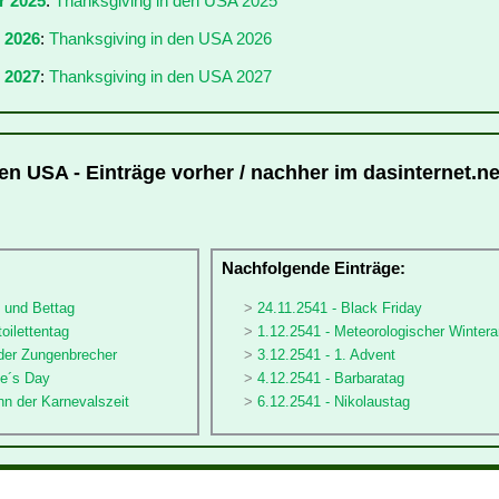
r 2025
:
Thanksgiving in den USA 2025
r 2026
:
Thanksgiving in den USA 2026
 2027
:
Thanksgiving in den USA 2027
en USA - Einträge vorher / nachher im dasinternet.ne
:
Nachfolgende Einträge:
- und Bettag
24.11.2541 - Black Friday
oilettentag
1.12.2541 - Meteorologischer Winter
 der Zungenbrecher
3.12.2541 - 1. Advent
le´s Day
4.12.2541 - Barbaratag
nn der Karnevalszeit
6.12.2541 - Nikolaustag