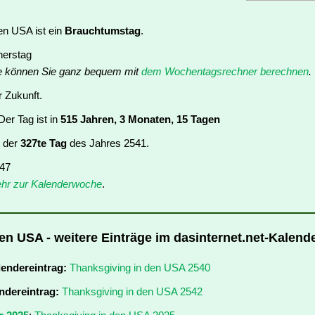
en USA ist ein
Brauchtumstag
.
nerstag
e können Sie ganz bequem mit
dem Wochentagsrechner berechnen
.
r Zukunft.
er Tag ist in
515 Jahren, 3 Monaten, 15 Tagen
t der
327te Tag
des Jahres 2541.
 47
hr zur Kalenderwoche
.
en USA - weitere Einträge im dasinternet.net-Kalend
lendereintrag:
Thanksgiving in den USA 2540
ndereintrag:
Thanksgiving in den USA 2542