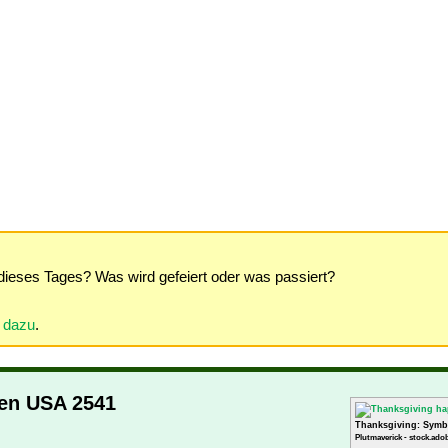
dieses Tages? Was wird gefeiert oder was passiert?
r dazu
.
den USA 2541
Thanksgiving: Symb
Plutmaverick - stock.ado