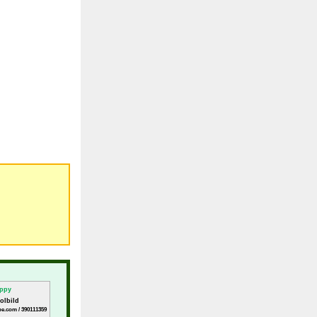
olbild
be.com / 390111359