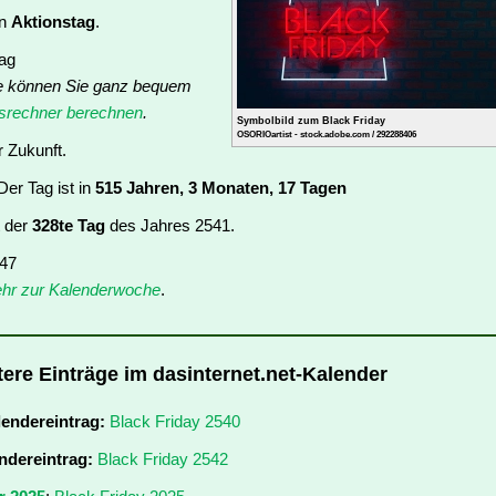
in
Aktionstag
.
tag
e können Sie ganz bequem
rechner berechnen
.
Symbolbild zum Black Friday
OSORIOartist - stock.adobe.com / 292288406
r Zukunft.
er Tag ist in
515 Jahren, 3 Monaten, 17 Tagen
t der
328te Tag
des Jahres 2541.
 47
hr zur Kalenderwoche
.
tere Einträge im dasinternet.net-Kalender
lendereintrag:
Black Friday 2540
ndereintrag:
Black Friday 2542