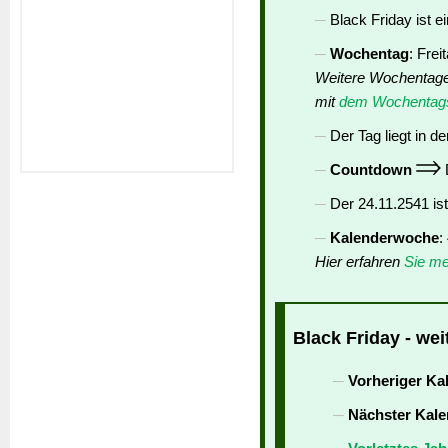
Black Friday ist e
Wochentag
: Frei
Weitere Wochentag
mit
dem Wochentags
Der Tag liegt in de
Countdown
D
Der 24.11.2541 is
Kalenderwoche
:
Hier erfahren
Sie me
Black Friday - wei
Vorheriger Ka
Nächster Kale