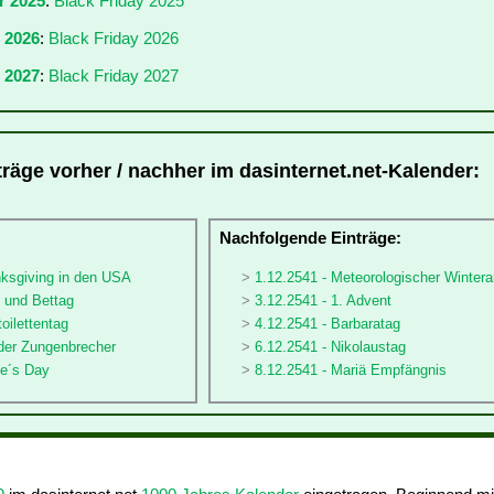
r 2025
:
Black Friday 2025
r 2026
:
Black Friday 2026
 2027
:
Black Friday 2027
träge vorher / nachher im dasinternet.net-Kalender:
:
Nachfolgende Einträge:
nksgiving in den USA
1.12.2541 - Meteorologischer Winter
- und Bettag
3.12.2541 - 1. Advent
oilettentag
4.12.2541 - Barbaratag
 der Zungenbrecher
6.12.2541 - Nikolaustag
le´s Day
8.12.2541 - Mariä Empfängnis