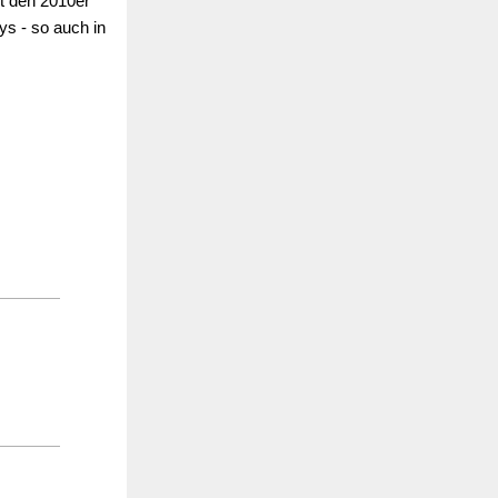
t den 2010er
s - so auch in