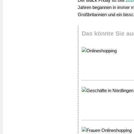
Der Black Friday ist seit
201
Jahren begannen in immer m
Großbritannien und ein biss
Das könnte Sie au