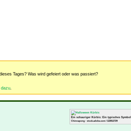
dieses Tages? Was wird gefeiert oder was passiert?
r dazu
.
Ein schauriger Kürbis: Ein typisches Symbol
Chinnapong - stock.adobe.com / 122812729