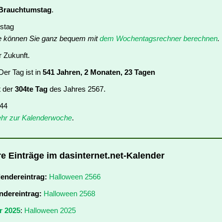
Brauchtumstag
.
stag
e können Sie ganz bequem mit
dem Wochentagsrechner berechnen
.
r Zukunft.
er Tag ist in
541 Jahren, 2 Monaten, 23 Tagen
t der
304te Tag
des Jahres 2567.
 44
hr zur Kalenderwoche
.
re Einträge im dasinternet.net-Kalender
lendereintrag:
Halloween 2566
ndereintrag:
Halloween 2568
r 2025
:
Halloween 2025