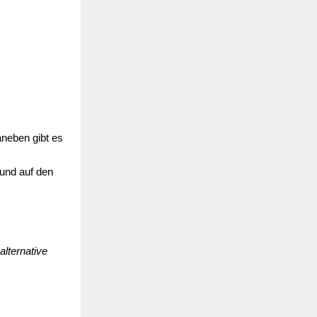
aneben gibt es
 und auf den
alternative