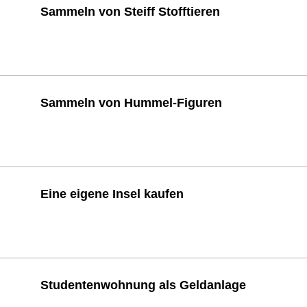
Sammeln von Steiff Stofftieren
Sammeln von Hummel-Figuren
Eine eigene Insel kaufen
Studentenwohnung als Geldanlage