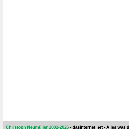
Christoph Neumüller 2002-2026
- dasinternet.net - Alles was d