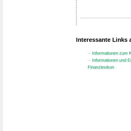
Interessante Links
Informationen zum 
Informationen und E
Finanzlexikon