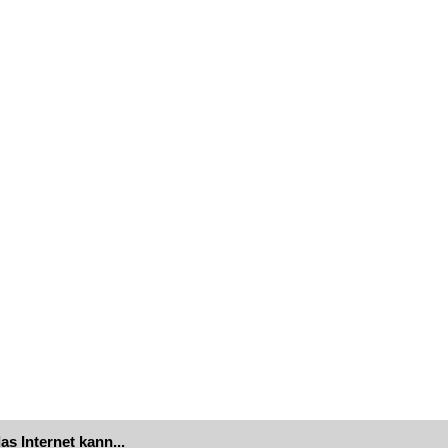
as Internet kann...