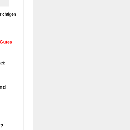
richtigen
 Gutes
et:
ind
r?