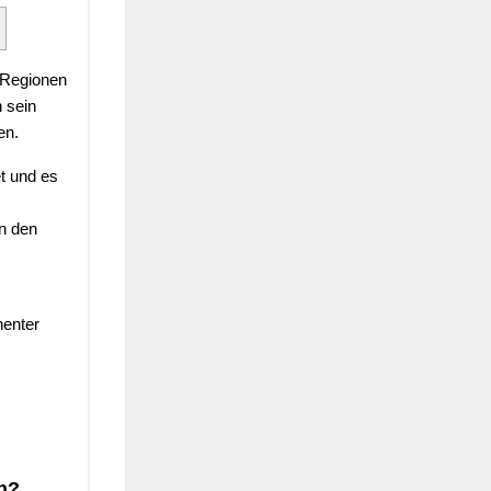
 Regionen
 sein
en.
et und es
in den
nenter
n?