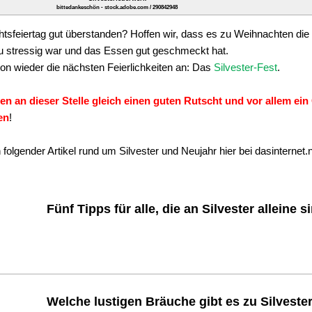
bittedankeschön - stock.adobe.com / 290842948
tsfeiertag gut überstanden? Hoffen wir, dass es zu Weihnachten die 
u stressig war und das Essen gut geschmeckt hat.
n wieder die nächsten Feierlichkeiten an: Das
Silvester-Fest
.
n an dieser Stelle gleich einen guten Rutscht und vor allem ein
en
!
olgender Artikel rund um Silvester und Neujahr hier bei dasinternet.n
Fünf Tipps für alle, die an Silvester alleine s
Welche lustigen Bräuche gibt es zu Silveste