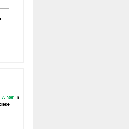
?
 Winter
. In
diese