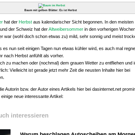
Baum mit gelben Blätter: Es ist Herbst
er
hat der
Herbst
aus kalendarischer Sicht begonnen. In den meisten
 und der Schweiz hat der
Altweibersommer
in den vorherigen Wochen
 war (wohl doch schon etwas zu) mild, sehr sonnig und meist trock
ss es nun seit einigen Tagen nun etwas kühler wird, es auch mal regn
 nach Herbst anfühlt als vorher.
lich zu machen oder (nochmal) dem grauen Wetter zu entfliehen und 
ich: Vielleicht ist gerade jetzt mehr Zeit die neusten Inhalte hier bei
en.
ie Autorin bzw. der Autor eines Artikels hier bei dasinternet.net promi
 einige neue interessante Artikel:
uch interessieren
Warum beschlagen Autoscheiben am Morge